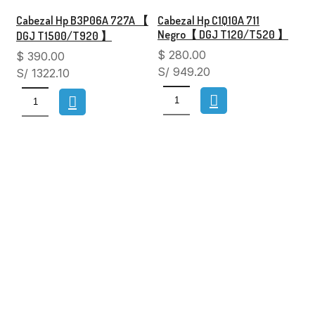
Cabezal Hp B3P06A 727A 【
Cabezal Hp C1Q10A 711
Negro【 DGJ T120/T520 】
DGJ T1500/T920 】
$
280.00
$
390.00
S/ 949.20
S/ 1322.10