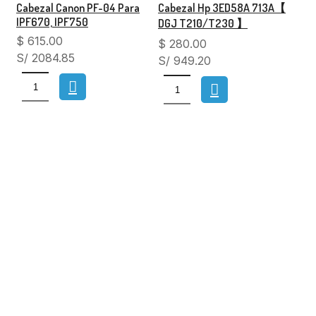
Cabezal Canon PF-04 Para
Cabezal Hp 3ED58A 713A【
IPF670, IPF750
DGJ T210/T230 】
$
615.00
$
280.00
S/ 2084.85
S/ 949.20