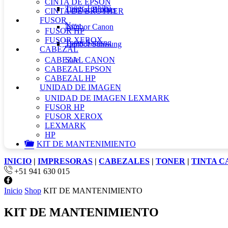
CINTA DE EPSON
Toner Toshiba
Tambor Brother
CINTA DE BROTHER
FUSOR
New
Tambor Canon
FUSOR HP
FUSOR XEROX
Toner Samsng
Tambor Samsung
CABEZAL
CABEZAL CANON
Sale
CABEZAL EPSON
CABEZAL HP
UNIDAD DE IMAGEN
UNIDAD DE IMAGEN LEXMARK
FUSOR HP
FUSOR XEROX
LEXMARK
HP
KIT DE MANTENIMIENTO
INICIO
|
IMPRESORAS
|
CABEZALES
|
TONER
|
TINTA 
+51 941 630 015
Facebook
Inicio
Shop
KIT DE MANTENIMIENTO
KIT DE MANTENIMIENTO