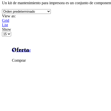
Un kit de mantenimiento para impresora es un conjunto de componentes
View as:
Grid
List
Show
Products
per
page
Oferta
Comprar
Comprar