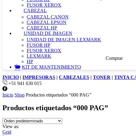
FUSOR XEROX
CABEZAL
CABEZAL CANON
CABEZAL EPSON
CABEZAL HP
UNIDAD DE IMAGEN
UNIDAD DE IMAGEN LEXMARK
Oferta
FUSOR HP
FUSOR XEROX
LEXMARK
Comprar
HP
KIT DE MANTENIMIENTO
INICIO
|
IMPRESORAS
|
CABEZALES
|
TONER
|
TINTA 
+51 941 630 015
Inicio
Shop
Productos etiquetados “000 PAG”
Productos etiquetados “000 PAG”
View as:
Grid