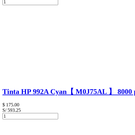
Tinta HP 992A Cyan【 M0J75AL 】 8000 
$
175.00
S/ 593.25