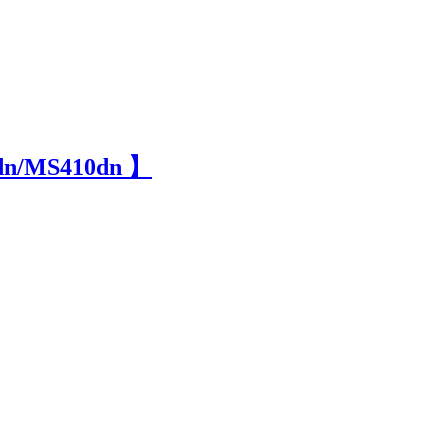
dn/MS410dn 】