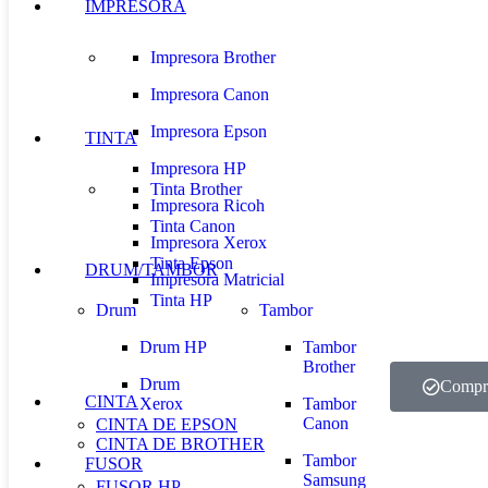
IMPRESORA
Impresora Brother
Impresora Canon
Impresora Epson
TINTA
Impresora HP
Tinta Brother
Impresora Ricoh
Tinta Canon
Impresora Xerox
Tinta Epson
DRUM/TAMBOR
Impresora Matricial
Tinta HP
Drum
Tambor
Drum HP
Tambor
Brother
Drum
Compr
CINTA
Xerox
Tambor
Canon
CINTA DE EPSON
CINTA DE BROTHER
Tambor
FUSOR
Samsung
FUSOR HP