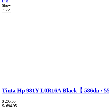
List
Show
Tinta Hp 981Y L0R16A Black【 586dn / 5
$
205.00
S/ 694.95