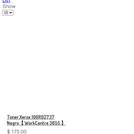
List
Show
Toner Xerox 106R02737
Negro【 WorkCentre 3655 】
$
175.00