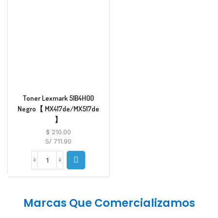
Toner Lexmark 51B4H00
Negro【 MX417de/MX517de
】
$
210.00
S/ 711.90
Marcas Que Comercializamos