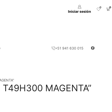
0
0
Iniciar sesión
G
+51 941 630 015
MAGENTA”
ON T49H300 MAGENTA”