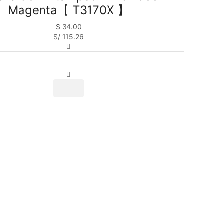
Magenta【 T3170X 】
$
34.00
S/ 115.26
Botella
de
Tinta
Epson
T49H300
Magenta【
T3170X
】
cantidad