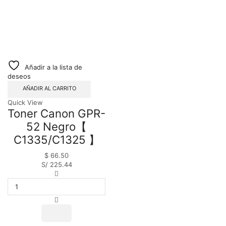
Añadir a la lista de
deseos
AÑADIR AL CARRITO
Quick View
Toner Canon GPR-
52 Negro【
C1335/C1325 】
$
66.50
S/ 225.44
Toner
Canon
GPR-
52
Negro【
C1335/C1325