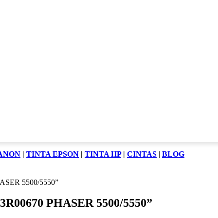
CANON
|
TINTA EPSON
|
TINTA HP
|
CINTAS
|
BLOG
HASER 5500/5550”
13R00670 PHASER 5500/5550”