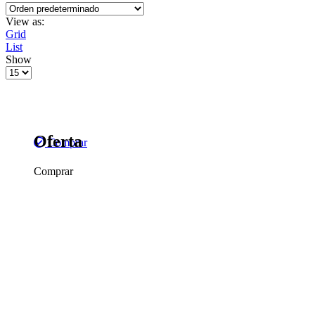
View as:
Grid
List
Show
Products
per
page
Oferta
Comprar
Comprar