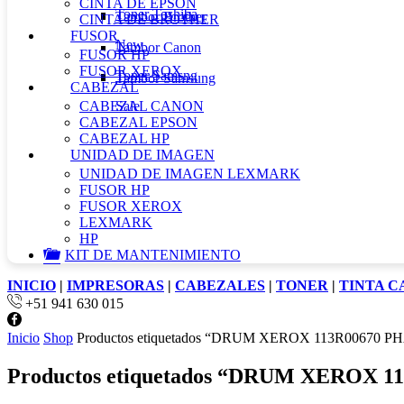
CINTA DE EPSON
Toner Toshiba
Tambor Brother
CINTA DE BROTHER
FUSOR
New
Tambor Canon
FUSOR HP
FUSOR XEROX
Toner Samsng
Tambor Samsung
CABEZAL
CABEZAL CANON
Sale
CABEZAL EPSON
CABEZAL HP
UNIDAD DE IMAGEN
UNIDAD DE IMAGEN LEXMARK
FUSOR HP
FUSOR XEROX
LEXMARK
HP
KIT DE MANTENIMIENTO
INICIO
|
IMPRESORAS
|
CABEZALES
|
TONER
|
TINTA 
+51 941 630 015
Facebook
Inicio
Shop
Productos etiquetados “DRUM XEROX 113R00670 P
Productos etiquetados “DRUM XEROX 1