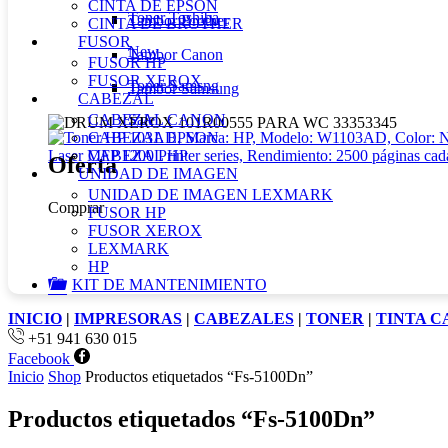
CINTA DE EPSON
Toner Toshiba
Tambor Brother
CINTA DE BROTHER
FUSOR
New
Tambor Canon
FUSOR HP
FUSOR XEROX
Toner Samsng
Tambor Samsung
CABEZAL
CABEZAL CANON
Sale
CABEZAL EPSON
CABEZAL HP
Oferta
UNIDAD DE IMAGEN
UNIDAD DE IMAGEN LEXMARK
Comprar
FUSOR HP
FUSOR XEROX
LEXMARK
HP
KIT DE MANTENIMIENTO
INICIO
|
IMPRESORAS
|
CABEZALES
|
TONER
|
TINTA 
+51 941 630 015
Facebook
Inicio
Shop
Productos etiquetados “Fs-5100Dn”
Productos etiquetados “Fs-5100Dn”