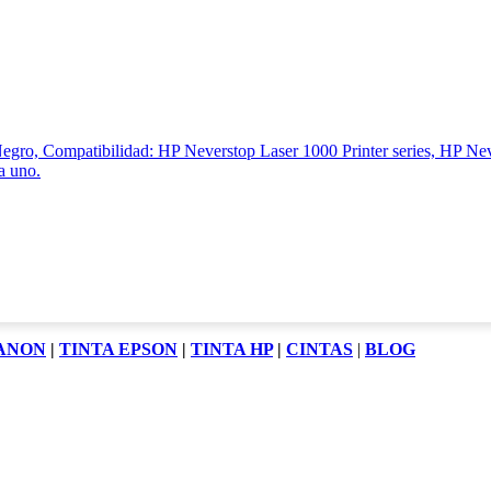
CANON
|
TINTA EPSON
|
TINTA HP
|
CINTAS
|
BLOG