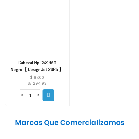
Cabezal Hp C4810A 11
Negro【 DesignJet 20PS 】
$
87.00
S/ 294.93
Marcas Que Comercializamos