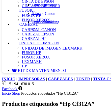
CINTA DE EPSON
Toner Toshiba
Tambor Brother
CINTA DE BROTHER
FUSOR
New
Tambor Canon
FUSOR HP
FUSOR XEROX
Toner Samsng
Tambor Samsung
CABEZAL
CABEZAL CANON
Sale
CABEZAL EPSON
CABEZAL HP
UNIDAD DE IMAGEN
UNIDAD DE IMAGEN LEXMARK
FUSOR HP
FUSOR XEROX
LEXMARK
HP
KIT DE MANTENIMIENTO
INICIO
|
IMPRESORAS
|
CABEZALES
|
TONER
|
TINTA 
+51 941 630 015
Facebook
Inicio
Shop
Productos etiquetados “Hp Cf312A”
Productos etiquetados “Hp Cf312A”