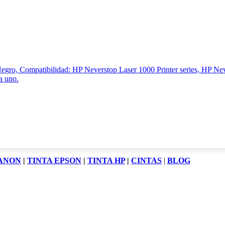
CANON
|
TINTA EPSON
|
TINTA HP
|
CINTAS
|
BLOG