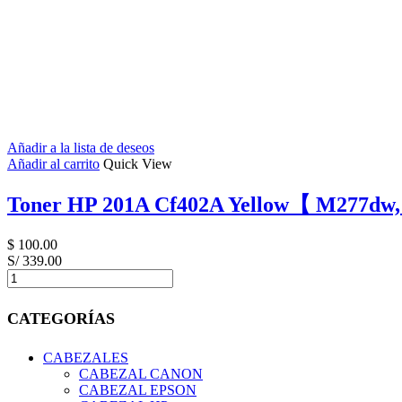
Añadir a la lista de deseos
Añadir al carrito
Quick View
Toner HP 201A Cf402A Yellow【 M277dw
$
100.00
S/ 339.00
Toner
HP
201A
CATEGORÍAS
Cf402A
Yellow【
CABEZALES
M277dw,
CABEZAL CANON
M252
CABEZAL EPSON
】