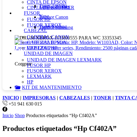
CINTA DE EPSON
Toner Toshiba
Tambor Brother
CINTA DE BROTHER
FUSOR
New
Tambor Canon
FUSOR HP
FUSOR XEROX
Toner Samsng
Tambor Samsung
CABEZAL
CABEZAL CANON
Sale
CABEZAL EPSON
CABEZAL HP
Oferta
UNIDAD DE IMAGEN
UNIDAD DE IMAGEN LEXMARK
Comprar
FUSOR HP
FUSOR XEROX
LEXMARK
HP
KIT DE MANTENIMIENTO
INICIO
|
IMPRESORAS
|
CABEZALES
|
TONER
|
TINTA 
+51 941 630 015
Facebook
Inicio
Shop
Productos etiquetados “Hp Cf402A”
Productos etiquetados “Hp Cf402A”