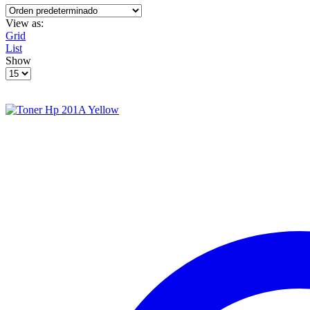
View as:
Grid
List
Show
Products
per
page