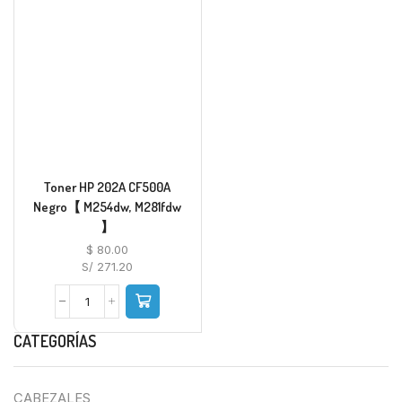
Toner HP 202A CF500A
Negro【 M254dw, M281fdw
】
$
80.00
S/ 271.20
CATEGORÍAS
CABEZALES