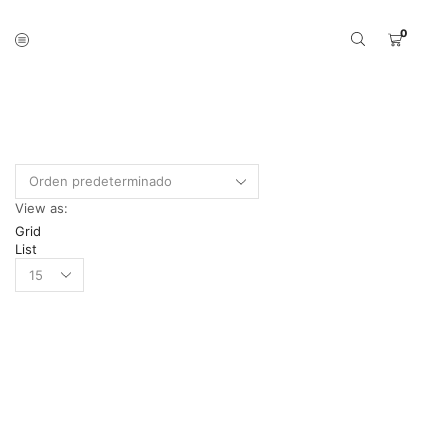
0
Inicio
Shop
PRODUCTOS ETIQUETADOS “HP
W9191MC”
View as:
Grid
List