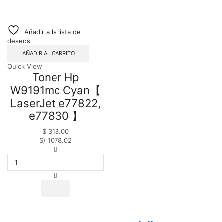
Añadir a la lista de
deseos
AÑADIR AL CARRITO
Quick View
Toner Hp
W9191mc Cyan【
LaserJet e77822,
e77830 】
$
318.00
S/ 1078.02