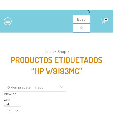
BÚSQUEDA
0
DE
PRODUCTOS
Inicio
Shop
PRODUCTOS ETIQUETADOS
“HP W9193MC”
View as:
Grid
List
Products