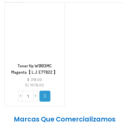
per
page
Toner Hp W9193MC
Magenta【 L.J. E77822 】
$
318.00
S/ 1078.02
Toner
Hp
W9193MC
Magenta【
Marcas Que Comercializamos
L.J.
E77822