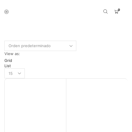
0
Inicio
Shop
PRODUCTOS ETIQUETADOS “KM1620”
View as:
Grid
List