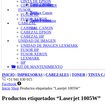
CINTA DE EPSON
Toner Toshiba
Tambor Brother
CINTA DE BROTHER
FUSOR
New
Tambor Canon
FUSOR HP
FUSOR XEROX
Toner Samsng
Tambor Samsung
CABEZAL
CABEZAL CANON
Sale
CABEZAL EPSON
CABEZAL HP
UNIDAD DE IMAGEN
UNIDAD DE IMAGEN LEXMARK
FUSOR HP
FUSOR XEROX
LEXMARK
HP
KIT DE MANTENIMIENTO
INICIO
|
IMPRESORAS
|
CABEZALES
|
TONER
|
TINTA 
+51 941 630 015
Facebook
Inicio
Shop
Productos etiquetados “Laserjet 1005W”
Productos etiquetados “Laserjet 1005W”