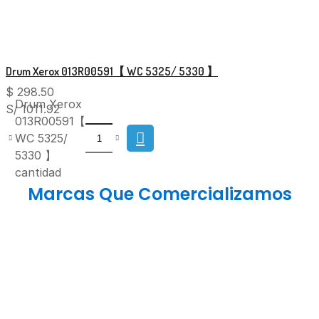
Drum Xerox 013R00591【 WC 5325/ 5330 】
$
298.50
Drum Xerox
S/ 1011.92
013R00591【
WC 5325/
5330 】
cantidad
Marcas Que Comercializamos