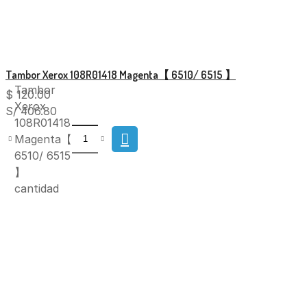
Tambor Xerox 108R01418 Magenta【 6510/ 6515 】
Tambor
$
120.00
Xerox
S/ 406.80
108R01418
Magenta【
6510/ 6515
】
cantidad