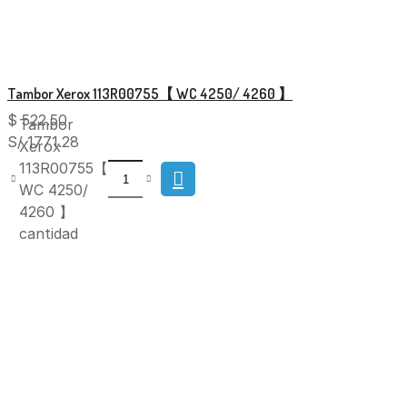
Tambor Xerox 113R00755【 WC 4250/ 4260 】
$
522.50
Tambor
S/ 1771.28
Xerox
113R00755【
WC 4250/
4260 】
cantidad