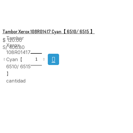
Tambor Xerox 108R01417 Cyan【 6510/ 6515 】
Tambor
$
120.00
Xerox
S/ 406.80
108R01417
Cyan【
6510/ 6515
】
cantidad