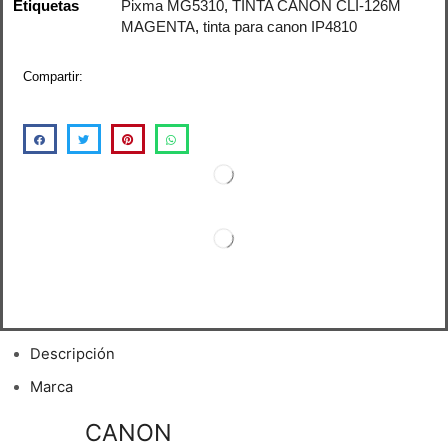
Etiquetas
Pixma MG5310
,
TINTA CANON CLI-126M
MAGENTA
,
tinta para canon IP4810
Compartir:
Descripción
Marca
TINTA
CANON
CLI-126M MAGENTA