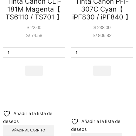
Tinta Canon CLI-
Tinta Canon PFI-
181M Magenta【
307C Cyan【
TS6110 / TS701 】
iPF830 / iPF840 】
$
22.00
$
238.00
S/ 74.58
S/ 806.82
Añadir a la lista de
deseos
Añadir a la lista de
deseos
AÑADIR AL CARRITO