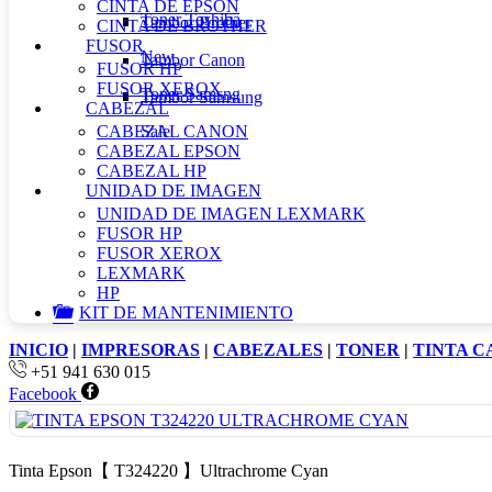
CINTA DE EPSON
Toner Toshiba
Tambor Brother
CINTA DE BROTHER
FUSOR
New
Tambor Canon
FUSOR HP
FUSOR XEROX
Toner Samsng
Tambor Samsung
CABEZAL
CABEZAL CANON
Sale
CABEZAL EPSON
CABEZAL HP
UNIDAD DE IMAGEN
UNIDAD DE IMAGEN LEXMARK
FUSOR HP
FUSOR XEROX
LEXMARK
HP
KIT DE MANTENIMIENTO
INICIO
|
IMPRESORAS
|
CABEZALES
|
TONER
|
TINTA 
+51 941 630 015
Facebook
Tinta Epson【 T324220 】Ultrachrome Cyan