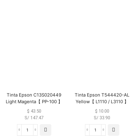
Tinta Epson C13S020449
Tinta Epson T544420-AL
Light Magenta【 PP-100 】
Yellow【 L1110 / L3110 】
$
43.50
$
10.00
S/ 147.47
S/ 33.90