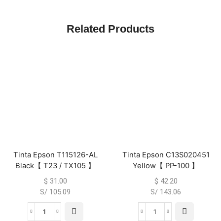
Related Products
Tinta Epson T115126-AL
Tinta Epson C13S020451
Black【 T23 / TX105 】
Yellow【 PP-100 】
$
31.00
$
42.20
S/ 105.09
S/ 143.06