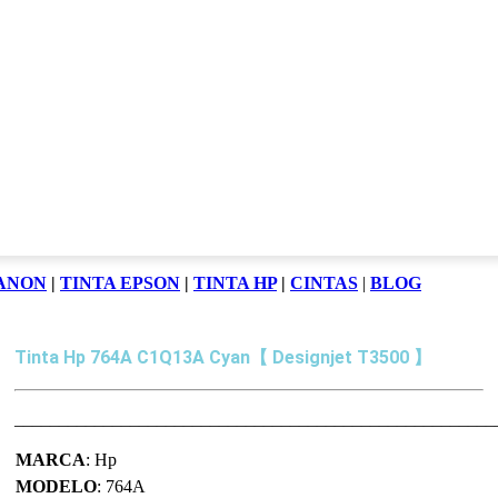
CANON
|
TINTA EPSON
|
TINTA HP
|
CINTAS
|
BLOG
Tinta Hp 764A C1Q13A Cyan【 Designjet T3500 】
______________________________________________________
MARCA
: Hp
MODELO
: 764A