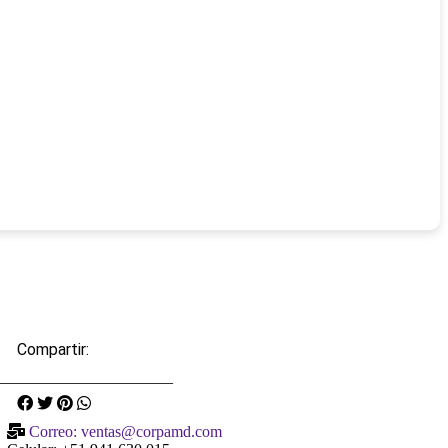
Compartir:
______________________
Correo: ventas@corpamd.com