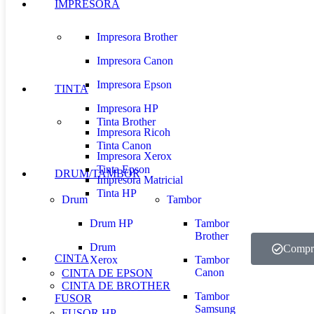
IMPRESORA
Impresora Brother
Impresora Canon
Impresora Epson
TINTA
Impresora HP
Tinta Brother
Impresora Ricoh
Tinta Canon
Impresora Xerox
Tinta Epson
DRUM/TAMBOR
Impresora Matricial
Tinta HP
Drum
Tambor
Drum HP
Tambor
Brother
Drum
Compr
CINTA
Xerox
Tambor
Canon
CINTA DE EPSON
CINTA DE BROTHER
Tambor
FUSOR
Samsung
FUSOR HP