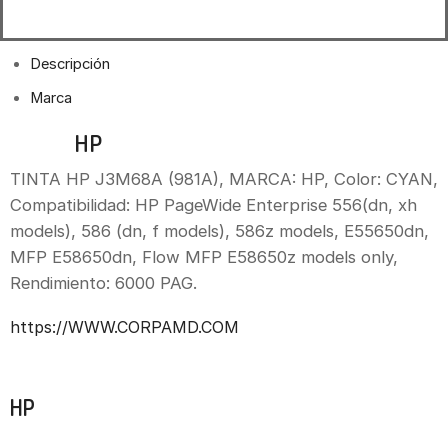
Descripción
Marca
TINTA
HP
J3M68A (981A)
TINTA HP J3M68A (981A), MARCA: HP, Color: CYAN,
Compatibilidad: HP PageWide Enterprise 556(dn, xh
models), 586 (dn, f models), 586z models, E55650dn,
MFP E58650dn, Flow MFP E58650z models only,
Rendimiento: 6000 PAG.
https://WWW.CORPAMD.COM
Marca
HP