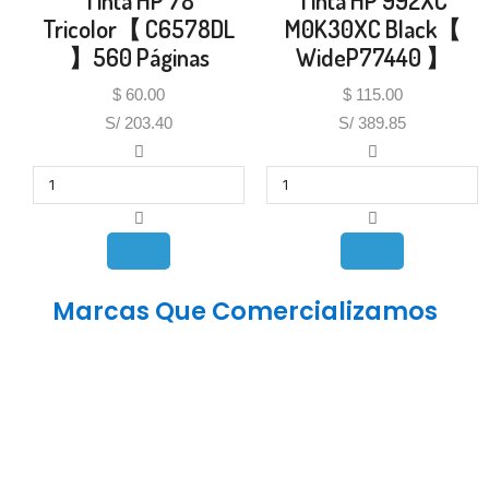
Tinta HP 78
Tinta HP 992XC
Tricolor【 C6578DL
M0K30XC Black【
】560 Páginas
WideP77440 】
$
60.00
$
115.00
S/ 203.40
S/ 389.85
Marcas Que Comercializamos