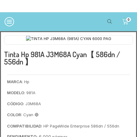
0
Tinta Hp 981A J3M68A Cyan【 586dn /
556dn 】
MARCA
: Hp
MODELO
: 981A
CÓDIGO
: J3M68A
COLOR:
Cyan
🔵
COMPATIBILIDAD
: HP PageWide Enterprise 586dn / 556dn