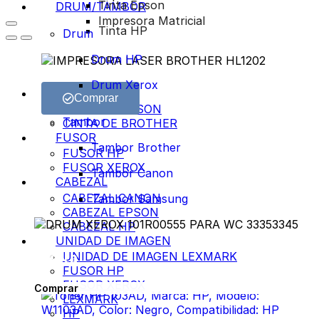
Tinta Epson
DRUM/TAMBOR
Impresora Matricial
Tinta HP
Drum
Drum HP
Drum Xerox
CINTA
Comprar
CINTA DE EPSON
Tambor
CINTA DE BROTHER
FUSOR
Tambor Brother
FUSOR HP
FUSOR XEROX
Tambor Canon
CABEZAL
CABEZAL CANON
Tambor Samsung
CABEZAL EPSON
CABEZAL HP
UNIDAD DE IMAGEN
Oferta
UNIDAD DE IMAGEN LEXMARK
FUSOR HP
FUSOR XEROX
Comprar
LEXMARK
HP