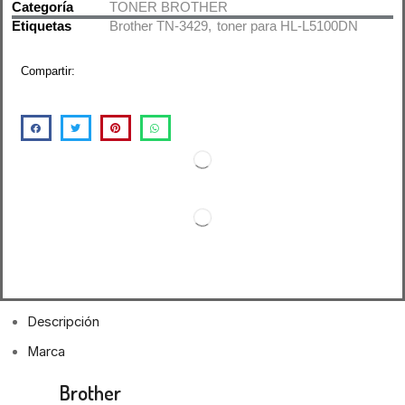
Categoría
TONER BROTHER
Etiquetas
Brother TN-3429
,
toner para HL-L5100DN
Compartir:
Descripción
Marca
Toner
Brother
TN-3429 Negro Para HL-L5100DN