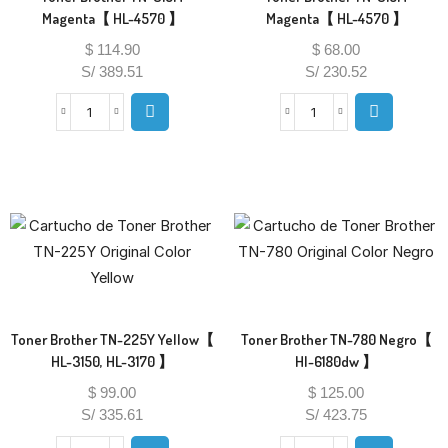
Magenta【 HL-4570 】
Magenta【 HL-4570 】
$
114.90
$
68.00
S/ 389.51
S/ 230.52
Toner Brother TN-225Y Yellow【
Toner Brother TN-780 Negro【
HL-3150, HL-3170 】
Hl-6180dw 】
$
99.00
$
125.00
S/ 335.61
S/ 423.75