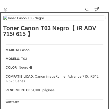
0
Toner Canon T03 Negro【 iR ADV
715/ 615 】
MARCA
: Canon
MODELO
: T03
COLOR
: Negro
⚫
COMPATIBILIDAD
:
Canon imageRunner Advance 715, iR615,
iR525 Series
RENDIMIENTO
: 51,000 páginas
WHATSAPP