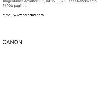
imageRunner Advance 715, iR615, iR525 Series
Rendimiento:
51,000 páginas.
https://www.corpamd.com/
Marca
CANON