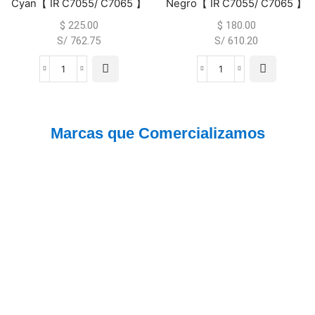
Cyan【 IR C7055/ C7065 】
Negro【 IR C7055/ C7065 】
$
225.00
$
180.00
S/ 762.75
S/ 610.20
Marcas que Comercializamos