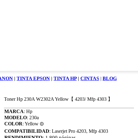
CANON
|
TINTA EPSON
|
TINTA HP
|
CINTAS
|
BLOG
Toner Hp 230A W2302A Yellow【 4203/ Mfp 4303 】
MARCA
: Hp
MODELO
: 230a
COLOR
: Yellow
🟡
COMPATIBILIDAD
: Laserjet Pro 4203, Mfp 4303
RENDIMIENTO
: 1.800 páginas