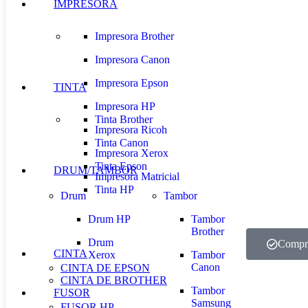
IMPRESORA
Impresora Brother
Impresora Canon
Impresora Epson
TINTA
Impresora HP
Tinta Brother
Impresora Ricoh
Tinta Canon
Impresora Xerox
Tinta Epson
DRUM/TAMBOR
Impresora Matricial
Tinta HP
Drum
Tambor
Drum HP
Tambor
Brother
Drum
Compr
CINTA
Xerox
Tambor
Canon
CINTA DE EPSON
CINTA DE BROTHER
Tambor
FUSOR
Samsung
FUSOR HP