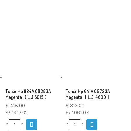
Related Products
Toner Hp 824A CB383A
Toner Hp 641A C9723A
Magenta【 L.J.6015 】
Magenta【 L.J. 4600 】
$
418.00
$
313.00
S/ 1417.02
S/ 1061.07