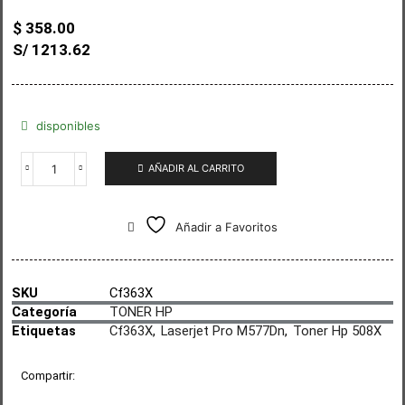
$
358.00
S/ 1213.62
disponibles
AÑADIR AL CARRITO
Añadir a Favoritos
SKU
Cf363X
Categoría
TONER HP
Etiquetas
Cf363X
,
Laserjet Pro M577Dn
,
Toner Hp 508X
Compartir: