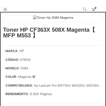
0
Toner HP CF363X 508X Magenta【
MFP M553 】
MARCA
:
HP
CÓDIGO
:
Cf363X
MODELO
: 508X
COLOR
: Magenta
🔴
COMPATIBILIDAD
: Hp Laserjet Pro M577Dn/ M552Dn/ M553Dn
RENDIMIENTO
: 9.500 Páginas