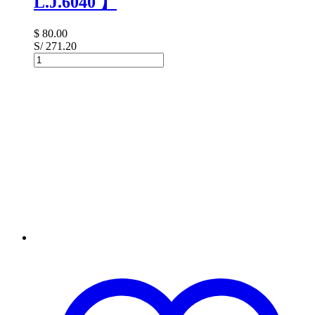
L.J.6040 】
$
80.00
S/ 271.20
Toner
HP
825A
CB390A
Negro【
L.J.6040
】
cantidad