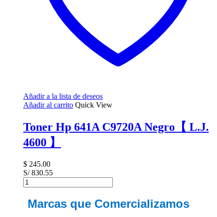
Añadir a la lista de deseos
Añadir al carrito
Quick View
Toner Hp 641A C9720A Negro【 L.J.
4600 】
$
245.00
S/ 830.55
Toner
Hp
641A
Marcas que Comercializamos
C9720A
Negro【