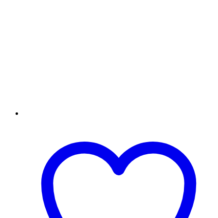
641A
C9722A
Yellow【
L.J.
4600
】
cantidad