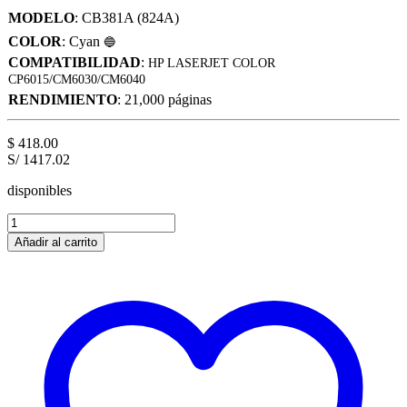
MODELO
: CB381A (824A)
COLOR
: Cyan
🔵
COMPATIBILIDAD
:
HP LASERJET COLOR
CP6015/CM6030/CM6040
RENDIMIENTO
: 21,000 páginas
$
418.00
S/ 1417.02
disponibles
Toner
Hp
Añadir al carrito
824A
CB381A
Cyan【
L.J.6015
】
cantidad