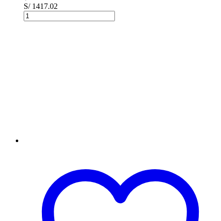
S/ 1417.02
Toner
Hp
824A
CB383A
Magenta【
L.J.6015
】
cantidad