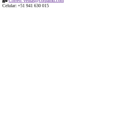
Correo: ventas@corpamd.com
Celular: +51 941 630 015