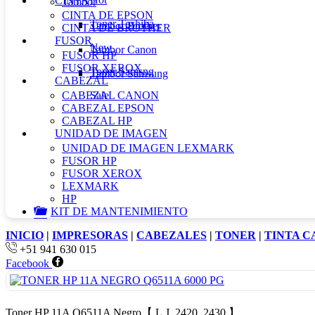
CINTA
Tambor
CINTA DE EPSON
Toner Toshiba
Tambor Brother
CINTA DE BROTHER
FUSOR
New
Tambor Canon
FUSOR HP
FUSOR XEROX
Toner Samsng
Tambor Samsung
CABEZAL
CABEZAL CANON
Sale
CABEZAL EPSON
CABEZAL HP
UNIDAD DE IMAGEN
UNIDAD DE IMAGEN LEXMARK
FUSOR HP
FUSOR XEROX
LEXMARK
HP
KIT DE MANTENIMIENTO
INICIO
|
IMPRESORAS
|
CABEZALES
|
TONER
|
TINTA 
+51 941 630 015
Facebook
Toner HP 11A Q6511A Negro【 L.J. 2420, 2430 】