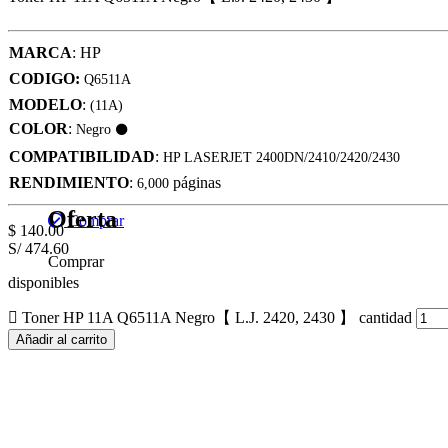
MARCA
: HP
CODIGO:
Q6511A
MODELO
:
(11A)
COLOR
:
Negro
⚫
COMPATIBILIDAD
:
HP LASERJET 2400DN/2410/2420/2430
RENDIMIENTO
:
páginas
6,000
Oferta
Comprar
$
140.00
S/ 474.60
Comprar
disponibles
Toner HP 11A Q6511A Negro【 L.J. 2420, 2430 】 cantidad
Añadir al carrito