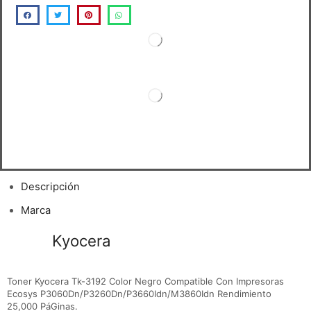
Descripción
Marca
Toner
Kyocera
Tk-3192 Negro Ecosys
P3060Dn
Toner Kyocera Tk-3192 Color Negro Compatible Con Impresoras
Ecosys P3060Dn/P3260Dn/P3660Idn/M3860Idn Rendimiento
25,000 PáGinas.