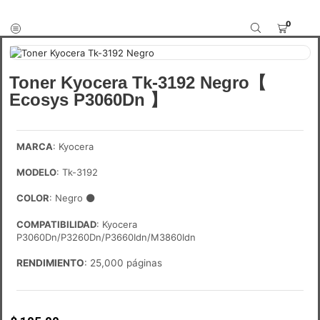
0
Toner Kyocera Tk-3192 Negro【
Ecosys P3060Dn 】
MARCA
: Kyocera
MODELO
: Tk-3192
COLOR
: Negro
⚫
COMPATIBILIDAD
: Kyocera
P3060Dn/P3260Dn/P3660Idn/M3860Idn
RENDIMIENTO
: 25,000 páginas