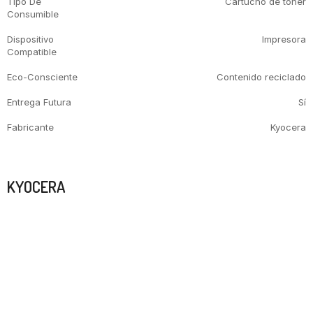
Tipo De
Cartucho de tóner
Consumible
Dispositivo
Impresora
Compatible
Eco-Consciente
Contenido reciclado
Entrega Futura
Sí
Fabricante
Kyocera
Marca
KYOCERA