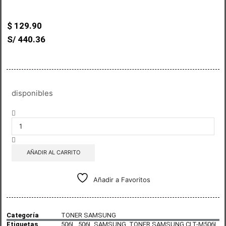
$
129.90
S/ 440.36
disponibles
AÑADIR AL CARRITO
Añadir a Favoritos
Categoría
TONER SAMSUNG
Etiquetas
506L
,
506L SAMSUNG
,
TONER SAMSUNG CLT-M506L