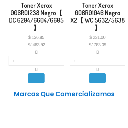
Toner Xerox
Toner Xerox
006R01238 Negro【
006R01046 Negro
DC 6204/6604/6605
X2【 WC 5632/5638
】
】
$
136.85
$
231.00
S/ 463.92
S/ 783.09
Marcas Que Comercializamos