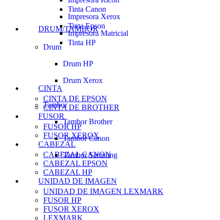
Tinta Canon
Impresora Xerox
Tinta Epson
DRUM/TAMBOR
Impresora Matricial
Tinta HP
Drum
Drum HP
Drum Xerox
CINTA
CINTA DE EPSON
Tambor
CINTA DE BROTHER
FUSOR
Tambor Brother
FUSOR HP
FUSOR XEROX
Tambor Canon
CABEZAL
CABEZAL CANON
Tambor Samsung
CABEZAL EPSON
CABEZAL HP
UNIDAD DE IMAGEN
UNIDAD DE IMAGEN LEXMARK
FUSOR HP
FUSOR XEROX
LEXMARK