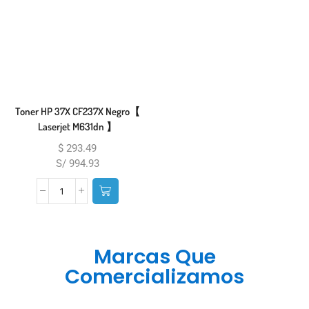
Toner HP 37X CF237X Negro【
Laserjet M631dn 】
$
293.49
S/ 994.93
Marcas Que
Comercializamos