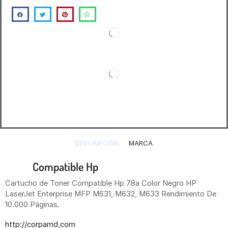
DESCRIPCIÓN
MARCA
Toner
Compatible Hp
37X Negro CF237X
Cartucho de Toner Compatible Hp 78a Color Negro HP
LaserJet Enterprise MFP M631, M632, M633 Rendimiento De
10.000 Páginas.
http://corpamd,com