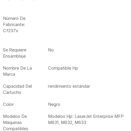
Detalles De Producto
Número De
Fabricante:
Cf237x
Se Requiere
No
Ensamblaje
Nombre De La
Compatible Hp
Marca
Capacidad Del
rendimiento estándar
Cartucho
Color
Negro
Modelos De
Modelos Hp: LaserJet Enterprise MFP
Máquinas
M631, M632, M633
Compatibles