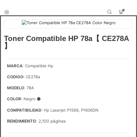
0
Toner Compatible HP 78a【 CE278A
】
MARCA
: Compatible Hp
CODIGO:
CE278a
MODELO
: 78A
COLOR:
Negro
⚫
COMPATIBILIDAD
: Hp Laserjet P1566, P1606DN
RENDIMIENTO
: 2,100 páginas