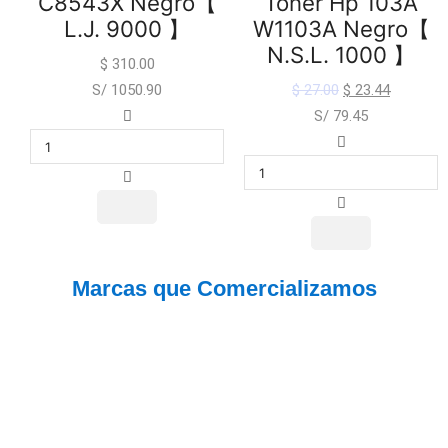
C8543X Negro【
Toner Hp 103A
L.J. 9000 】
W1103A Negro【
N.S.L. 1000 】
$
310.00
S/ 1050.90
$
27.00
$
23.44
S/ 79.45
Marcas que Comercializamos