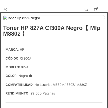
0
Toner HP 827A Cf300A Negro【 Mfp
M880z 】
MARCA
:
HP
CÓDIGO
:
Cf300A
MODELO
: 827A
COLOR
: Negro
⚫
COMPATIBILIDAD
: Hp Laserjet M880M/ 880Z/ M880Z
RENDIMIENTO
: 29,500 Páginas