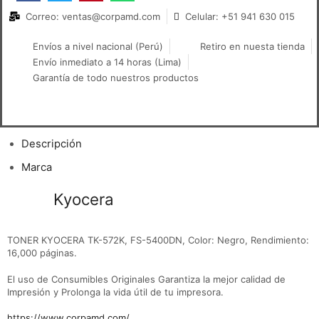
Correo: ventas@corpamd.com
Celular: +51 941 630 015
Envíos a nivel nacional (Perú)
Retiro en nuesta tienda
Envío inmediato a 14 horas (Lima)
Garantía de todo nuestros productos
Descripción
Marca
Toner
Kyocera
TK-572K Black FS-
C5400DN
TONER KYOCERA TK-572K, FS-5400DN, Color: Negro, Rendimiento:
16,000 páginas.
El uso de Consumibles Originales Garantiza la mejor calidad de
Impresión y Prolonga la vida útil de tu impresora.
https://www.corpamd.com/