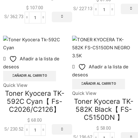
$
107.00
S/ 227.13
S/ 362.73
Añadir a la lista de
deseos
Añadir a la lista de
deseos
AÑADIR AL CARRITO
AÑADIR AL CARRITO
Quick View
Toner Kyocera TK-
Quick View
592C Cyan【 Fs-
Toner Kyocera TK-
C2026/C2126】
582K Black【 FS-
C5150DN 】
$
68.00
$
58.00
S/ 230.52
S/ 196.62