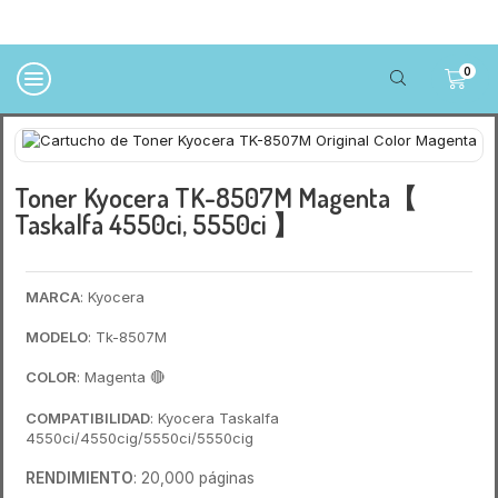
0
Toner Kyocera TK-8507M Magenta【
Taskalfa 4550ci, 5550ci 】
MARCA
: Kyocera
MODELO
: Tk-8507M
COLOR
: Magenta
🔴
COMPATIBILIDAD
: Kyocera Taskalfa
4550ci/4550cig/5550ci/5550cig
RENDIMIENTO
: 20,000 páginas