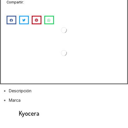
Compartir:
Descripción
Marca
Toner
Kyocera
TK-8507M Magenta
4550ci/5550ci