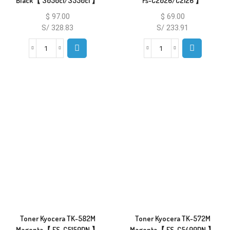
Black【 3050ci/3550ci 】
Fs-C2026/C2126 】
$
97.00
$
69.00
S/ 328.83
S/ 233.91
Toner Kyocera TK-582M
Toner Kyocera TK-572M
Magenta【 FS-C5150DN 】
Magenta【 FS-C5400DN 】