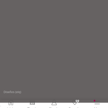
Diseños (elq)
0